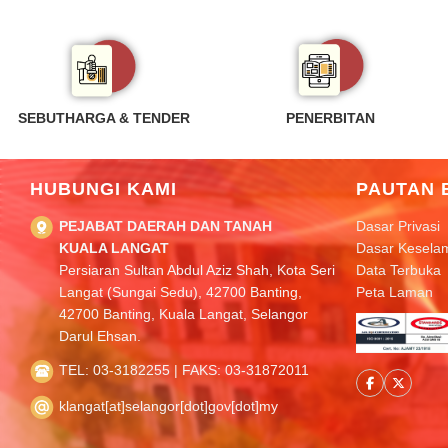
SEBUTHARGA & TENDER
PENERBITAN
HUBUNGI KAMI
PAUTAN 
PEJABAT DAERAH DAN TANAH
Dasar Privasi
KUALA LANGAT
Dasar Kesela
Persiaran Sultan Abdul Aziz Shah, Kota Seri
Data Terbuka
Langat (Sungai Sedu), 42700 Banting,
Peta Laman
42700 Banting, Kuala Langat, Selangor
Darul Ehsan.
TEL: 03-3182255 | FAKS: 03-31872011
klangat[at]selangor[dot]gov[dot]my