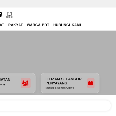
AT
RAKYAT
WARGA PDT
HUBUNGI KAMI
ILTIZAM SELANGOR
MATAN
PENYAYANG
rang
Mohon & Semak Online