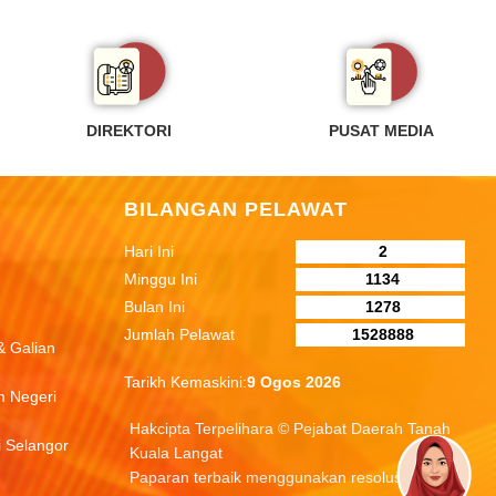
DIREKTORI
PUSAT MEDIA
BILANGAN PELAWAT
Hari Ini
2
Minggu Ini
1134
Bulan Ini
1278
Jumlah Pelawat
1528888
& Galian
Tarikh Kemaskini:
9 Ogos 2026
m Negeri
Hakcipta Terpelihara © Pejabat Daerah Tanah
i Selangor
Kuala Langat
Paparan terbaik menggunakan resolusi skrin