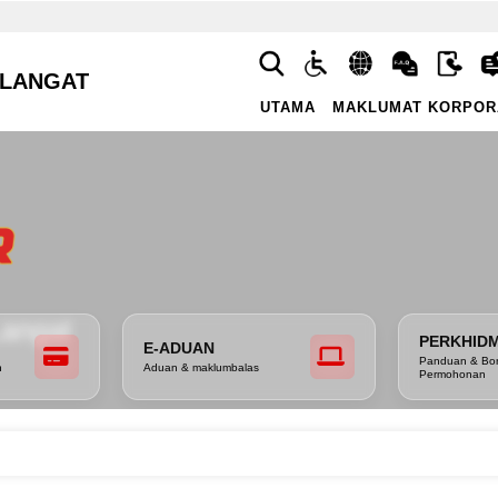
 LANGAT
UTAMA
MAKLUMAT KORPOR
Langat
PERKHID
E-ADUAN
Panduan & Bo
h
Aduan & maklumbalas
Permohonan