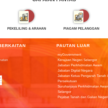
PEKELILING & ARAHAN
PIAGAM PELANGGAN
BERKAITAN
PAUTAN LUAR
myGovernment
matan
Kerajaan Negeri Selangor
Jabatan Perkhidmatan Awam
Jabatan Digital Negara
Jabatan Ketua Pengarah Tanah 
Persekutuan
Suruhanjaya Perkhidmatan Awa
Selangor
Pejabat Tanah dan Galian Neger