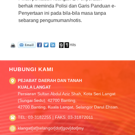
berhak meminda Polisi dan Garis Panduan e-
Penyertaan ini pada bila-bila masa tanpa
sebarang pengumuman/notis.
Hits
HUBUNGI KAMI
PEJABAT DAERAH DAN TANAH
KUALA LANGAT
Persiaran Sultan Abdul Aziz Shah, Kota Seri Langat
(Sungai Sedu), 42700 Banting,
42700 Banting, Kuala Langat, Selangor Darul Ehsan.
TEL: 03-3182255 | FAKS: 03-31872011
klangat[at]selangor[dot]gov[dot]my