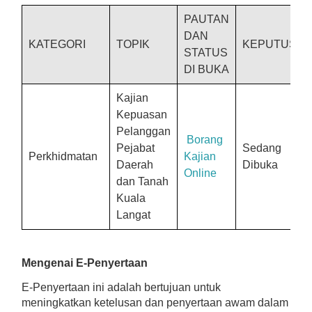
PAUTAN
DAN
KATEGORI
TOPIK
KEPUTUSA
STATUS
DI BUKA
Kajian
Kepuasan
Pelanggan
Borang
Pejabat
Sedang
Perkhidmatan
Kajian
Daerah
Dibuka
Online
dan Tanah
Kuala
Langat
Mengenai E-Penyertaan
E-Penyertaan ini adalah bertujuan untuk
meningkatkan ketelusan dan penyertaan awam dalam