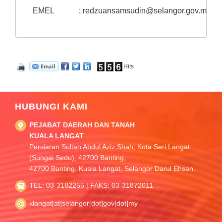
EMEL
:
redzuansamsudin@selangor.gov.my
Hits
HUBUNGI KAMI
PEJABAT DAERAH DAN TANAH
KUALA LANGAT
Persiaran Sultan Abdul Aziz Shah, Kota Seri Langat
(Sungai Sedu), 42700 Banting,
42700 Banting, Kuala Langat, Selangor Darul Ehsan.
TEL: 03-3182255 | FAKS: 03-31872011
klangat[at]selangor[dot]gov[dot]my