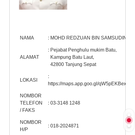
NAMA
: MOHD REDZUAN BIN SAMSUDIN
:
Pejabat Penghulu mukim Batu,
ALAMAT
Kampung Batu Laut,
42800 Tanjung Sepat
:
LOKASI
https://maps.app.goo.gl/qW5pEKBexMh
NOMBOR
TELEFON
: 03-3148 1248
/ FAKS
NOMBOR
:
018-2024871
H/P