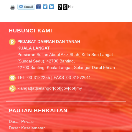
Hits
HUBUNGI KAMI
PEJABAT DAERAH DAN TANAH
KUALA LANGAT
Persiaran Sultan Abdul Aziz Shah, Kota Seri Langat
(Sungai Sedu), 42700 Banting,
42700 Banting, Kuala Langat, Selangor Darul Ehsan.
TEL: 03-3182255 | FAKS: 03-31872011
klangat[at]selangor[dot]gov[dot]my
PAUTAN BERKAITAN
Dasar Privasi
Dasar Keselamatan