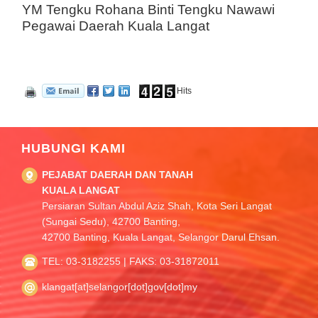
YM Tengku Rohana Binti Tengku Nawawi
Pegawai Daerah Kuala Langat
Hits
HUBUNGI KAMI
PEJABAT DAERAH DAN TANAH
KUALA LANGAT
Persiaran Sultan Abdul Aziz Shah, Kota Seri Langat
(Sungai Sedu), 42700 Banting,
42700 Banting, Kuala Langat, Selangor Darul Ehsan.
TEL: 03-3182255 | FAKS: 03-31872011
klangat[at]selangor[dot]gov[dot]my