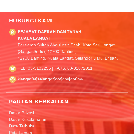
HUBUNGI KAMI
PEJABAT DAERAH DAN TANAH
KUALA LANGAT
Persiaran Sultan Abdul Aziz Shah, Kota Seri Langat
(Sungai Sedu), 42700 Banting,
42700 Banting, Kuala Langat, Selangor Darul Ehsan.
TEL: 03-3182255 | FAKS: 03-31872011
klangat[at]selangor[dot]gov[dot]my
PAUTAN BERKAITAN
Dasar Privasi
Dasar Keselamatan
Data Terbuka
Peta Laman