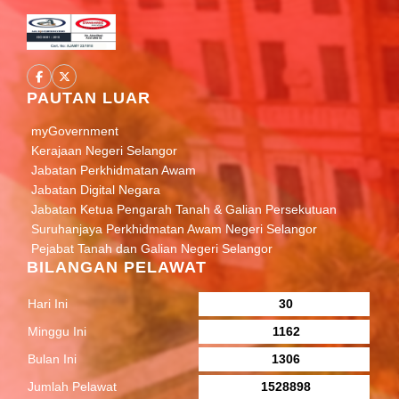
PAUTAN LUAR
myGovernment
Kerajaan Negeri Selangor
Jabatan Perkhidmatan Awam
Jabatan Digital Negara
Jabatan Ketua Pengarah Tanah & Galian Persekutuan
Suruhanjaya Perkhidmatan Awam Negeri Selangor
Pejabat Tanah dan Galian Negeri Selangor
BILANGAN PELAWAT
Hari Ini
30
Minggu Ini
1162
Bulan Ini
1306
Jumlah Pelawat
1528898